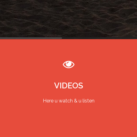
VIDEOS
Here u watch & u listen