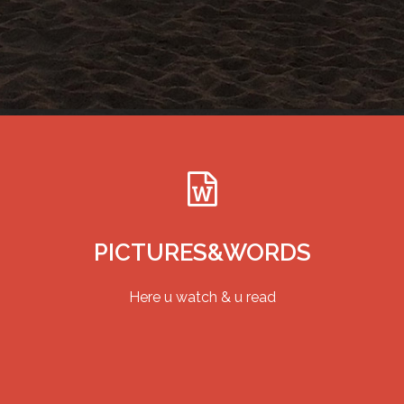
PICTURES&WORDS
Here u watch & u read